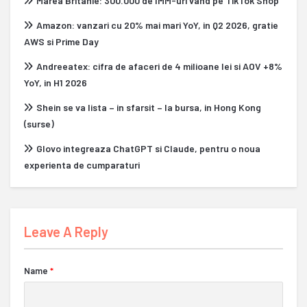
Marea Britanie: 300.000 de IMM-uri vand pe TikTok Shop
Amazon: vanzari cu 20% mai mari YoY, in Q2 2026, gratie
AWS si Prime Day
Andreeatex: cifra de afaceri de 4 milioane lei si AOV +8%
YoY, in H1 2026
Shein se va lista – in sfarsit – la bursa, in Hong Kong
(surse)
Glovo integreaza ChatGPT si Claude, pentru o noua
experienta de cumparaturi
Leave A Reply
Name
*