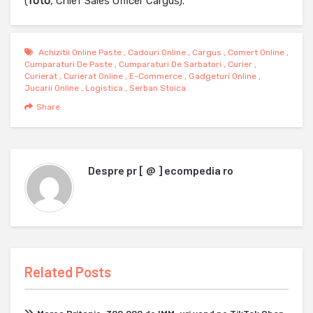
(
foto
, Chief Sales Officer Cargus).
Achizitii Online Paste
,
Cadouri Online
,
Cargus
,
Comert Online
,
Cumparaturi De Paste
,
Cumparaturi De Sarbatori
,
Curier
,
Curierat
,
Curierat Online
,
E-Commerce
,
Gadgeturi Online
,
Jucarii Online
,
Logistica
,
Serban Stoica
Share
Despre
pr [ @ ] ecompedia ro
Related Posts