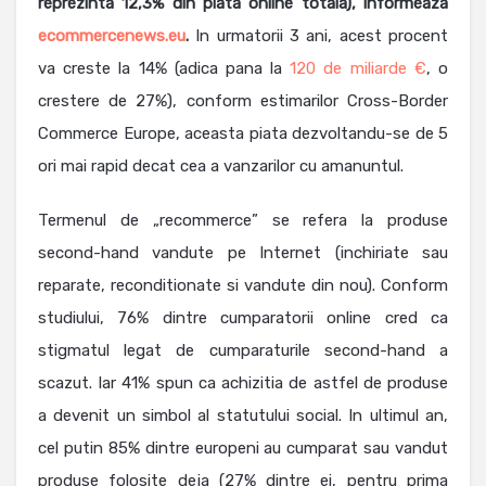
reprezinta 12,3% din piata online totala), informeaza
ecommercenews.eu
.
In urmatorii 3 ani, acest procent
va creste la 14% (adica pana la
120 de miliarde €
, o
crestere de 27%), conform estimarilor Cross-Border
Commerce Europe, aceasta piata dezvoltandu-se de 5
ori mai rapid decat cea a vanzarilor cu amanuntul.
Termenul de „recommerce” se refera la produse
second-hand vandute pe Internet (inchiriate sau
reparate, reconditionate si vandute din nou). Conform
studiului, 76% dintre cumparatorii online cred ca
stigmatul legat de cumparaturile second-hand a
scazut. Iar 41% spun ca achizitia de astfel de produse
a devenit un simbol al statutului social. In ultimul an,
cel putin 85% dintre europeni au cumparat sau vandut
produse folosite deja (27% dintre ei, pentru prima