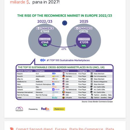
miliarde $
, pana in 2027!
Comert Second-Hand
,
Europa
,
Piata Re-Commerce
,
Piata