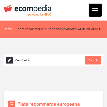
Home
-
Piata recommerce europeana valoreaza 94 de miliarde €
Caută
Piata recommerce europeana