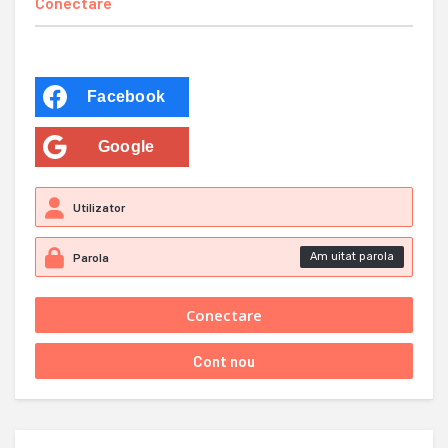
Conectare
Facebook
Google
Am uitat parola