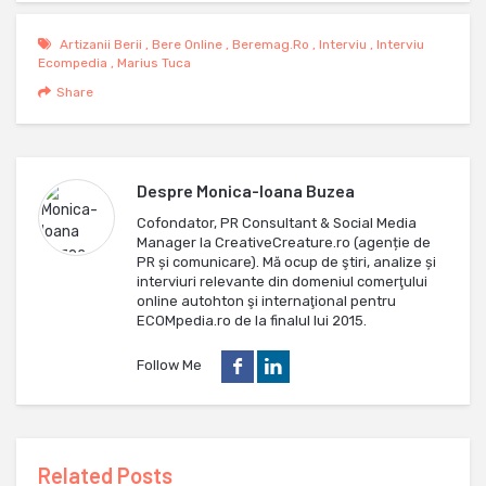
Artizanii Berii
,
Bere Online
,
Beremag.ro
,
Interviu
,
Interviu
Ecompedia
,
Marius Tuca
Share
Despre
Monica-Ioana Buzea
Cofondator, PR Consultant & Social Media
Manager la CreativeCreature.ro (agenție de
PR și comunicare). Mă ocup de ştiri, analize și
interviuri relevante din domeniul comerţului
online autohton şi internaţional pentru
ECOMpedia.ro de la finalul lui 2015.
Follow Me
Related Posts