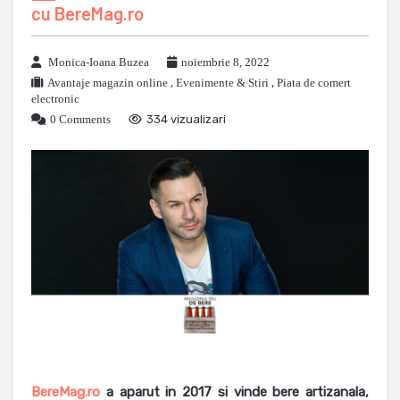
cu BereMag.ro
Monica-Ioana Buzea
noiembrie 8, 2022
Avantaje magazin online
,
Evenimente & Stiri
,
Piata de comert
electronic
0 Comments
334 vizualizari
BereMag.ro
a aparut in 2017 si vinde bere artizanala,