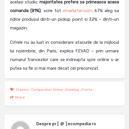
acelasi studiu:
majoritatea prefera sa primeasca acasa
comanda (81%)
, scrie tot
emarketer.com
. 67% aleg sa
ridice produsul dintr-un pickup point si 32% – dintr-un
magazin.
Cifrele nu au luat in considerare atacurile de la mijlocul
lui noiembrie, din Paris, explica FEVAD – prin urmare
numarul francezilor care se indreapta spre online s-ar
putea sa fie si mai mare decat cel preconizat.
Craciun
,
Cumparaturi Online
,
Desktop
,
Franta
Share
Despre
pr [ @ ] ecompedia ro