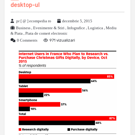
desktop-ul
pr [ @ ] ecompedia ro
decembrie 5, 2015
Business
,
Evenimente & Stiri
,
Infografice
,
Logistica
,
Mediu
& Piata
,
Piata de comert electronic
0 Comments
971 vizualizari