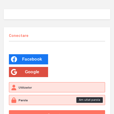
Conectare
Facebook
Google
Am uitat parola