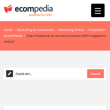
Home
-
Marketing & Comunicare
-
Marketing Online
-
Campanii in
Social Media
-
Dupa facebook cu ce mai promovez ieftin magazinul
online?
Caută