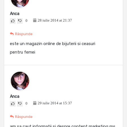
Anca
28 iulie 2014 at 21:37
0
Răspunde
este un magazin online de bijuterii si ceasuri
pentru femei
Anca
29 iulie 2014 at 15:37
0
Răspunde
am sa caut informatii si despre content marketing ms