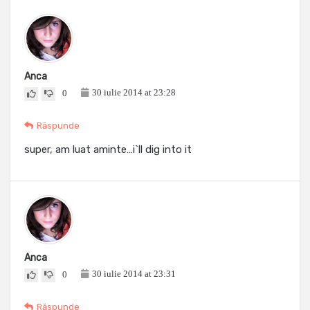
Anca
30 iulie 2014 at 23:28
0
Răspunde
super, am luat aminte…i`ll dig into it
Anca
30 iulie 2014 at 23:31
0
Răspunde