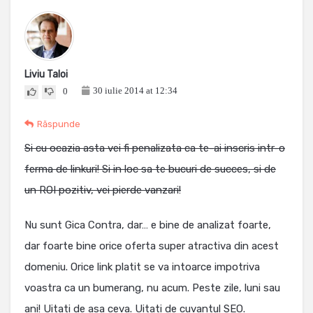
Liviu Taloi
30 iulie 2014 at 12:34
0
Răspunde
Si cu ocazia asta vei fi penalizata ca te-ai inscris intr-o
ferma de linkuri! Si in loc sa te bucuri de succes, si de
un ROI pozitiv, vei pierde vanzari!
Nu sunt Gica Contra, dar… e bine de analizat foarte,
dar foarte bine orice oferta super atractiva din acest
domeniu. Orice link platit se va intoarce impotriva
voastra ca un bumerang, nu acum. Peste zile, luni sau
ani! Uitati de asa ceva. Uitati de cuvantul SEO.