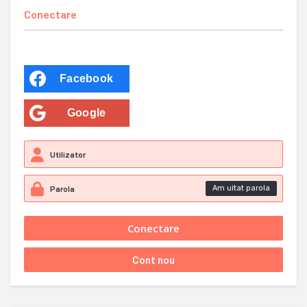
Conectare
Facebook
Google
Am uitat parola