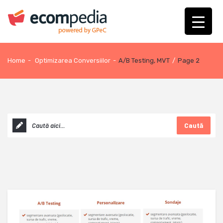
Home
-
Optimizarea Conversiilor
-
A/B Testing, MVT
/
Page 2
Caută