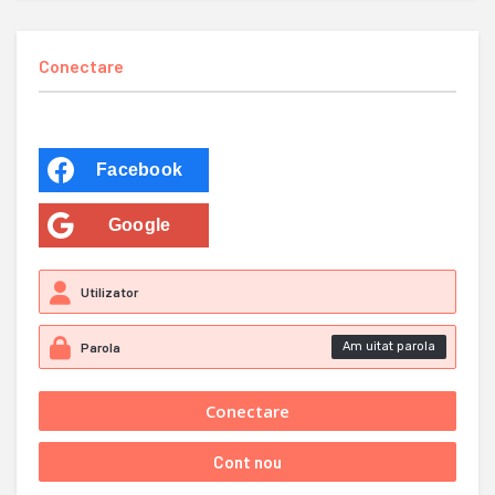
Conectare
Facebook
Google
Am uitat parola