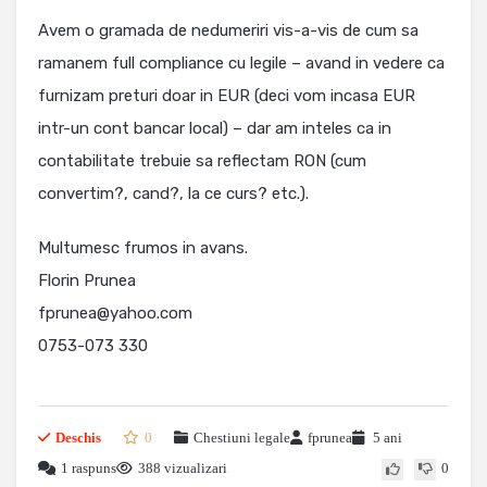
Avem o gramada de nedumeriri vis-a-vis de cum sa
ramanem full compliance cu legile – avand in vedere ca
furnizam preturi doar in EUR (deci vom incasa EUR
intr-un cont bancar local) – dar am inteles ca in
contabilitate trebuie sa reflectam RON (cum
convertim?, cand?, la ce curs? etc.).
Multumesc frumos in avans.
Florin Prunea
fprunea@yahoo.com
0753-073 330
Deschis
0
Chestiuni legale
fprunea
5 ani
1 raspuns
388 vizualizari
0