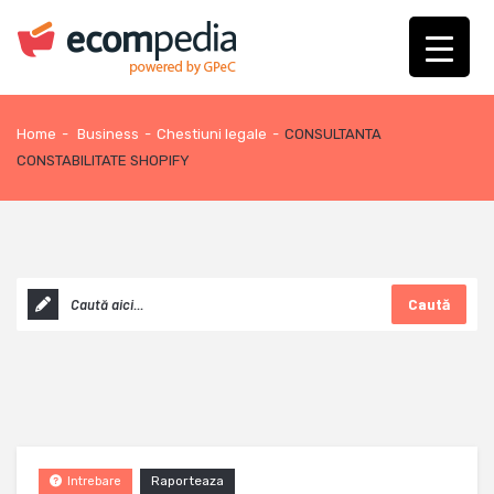
Home
-
Business
-
Chestiuni legale
-
CONSULTANTA
CONSTABILITATE SHOPIFY
Caută
Raporteaza
Intrebare