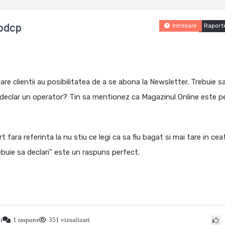
spdcp
Raport
Intrebare
 clientii au posibilitatea de a se abona la Newsletter. Trebuie s
declar un operator? Tin sa mentionez ca Magazinul Online este p
fara referinta la nu stiu ce legi ca sa fiu bagat si mai tare in cea
ebuie sa declari” este un raspuns perfect.
i
1 raspuns
351 vizualizari