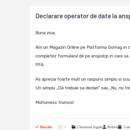
Declarare operator de date la an
Buna ziua,
Am un Magazin Online pe Platforma Gomag in care
completez formularul de pe anspdcp in care sa 
PFA.
As aprecia foarte mult un raspuns simplu si scurt 
Un simplu „Da trebuie sa declari” sau „Nu, nu tr
Multumesc frumos!
Deschis
0
Chestiuni legale
Robert
5 an