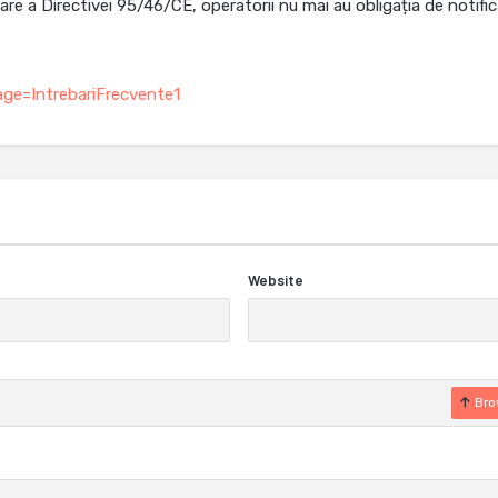
are a Directivei 95/46/CE, operatorii nu mai au obligația de notific
ge=IntrebariFrecvente1
Website
Bro