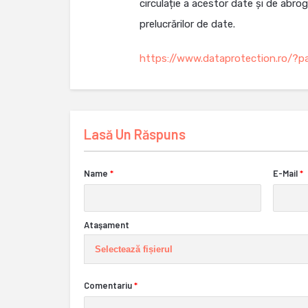
circulație a acestor date și de abrog
prelucrărilor de date.
https://www.dataprotection.ro/?pa
Lasă Un Răspuns
Name
*
E-Mail
*
Ataşament
Selectează fișierul
Comentariu
*