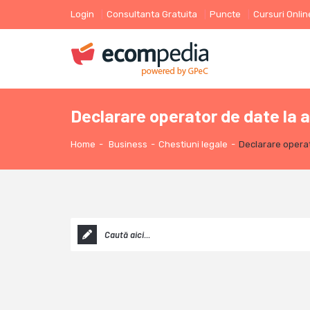
Login
Consultanta Gratuita
Puncte
Cursuri Onlin
Declarare operator de date la
Home
-
Business
-
Chestiuni legale
-
Declarare opera