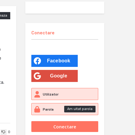
eaza
Conectare
a
e
Facebook
Google
ta.
Am uitat parola
0