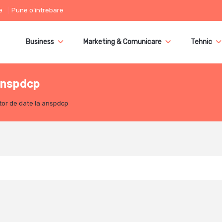
e
Pune o întrebare
Business
Marketing & Comunicare
Tehnic
 anspdcp
tor de date la anspdcp