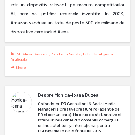
intr-un dispozitiv relevant, pe masura competitorilor
AI, care sa justifice resursele investite. In 2023,
Amazon vanduse un total de peste 500 de milioane de
dispozitive care includ Alexa.
AI
,
Alexa
,
Amazon
,
Asistenta Vocala
,
Echo
,
Inteligenta
Artificiala
Share
Despre
Monica-Ioana Buzea
Cofondator, PR Consultant & Social Media
Manager la CreativeCreature.ro (agenție de
PR și comunicare). Mă ocup de ştiri, analize și
interviuri relevante din domeniul comerţului
online autohton şi internaţional pentru
ECOMpedia.ro de la finalul lui 2015.