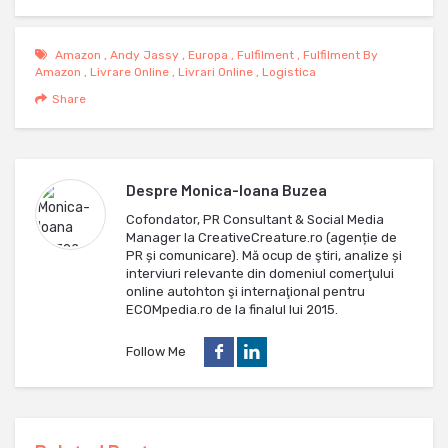
Amazon
,
Andy Jassy
,
Europa
,
Fulfilment
,
Fulfilment By
Amazon
,
Livrare Online
,
Livrari Online
,
Logistica
Share
Despre
Monica-Ioana Buzea
Cofondator, PR Consultant & Social Media
Manager la CreativeCreature.ro (agenție de
PR și comunicare). Mă ocup de ştiri, analize și
interviuri relevante din domeniul comerţului
online autohton şi internaţional pentru
ECOMpedia.ro de la finalul lui 2015.
Follow Me