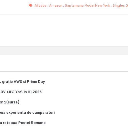
Alibaba
,
Amazon
,
Saptamana Modei New York
,
Singles 
, gratie AWS si Prime Day
 AOV +8% YoY, in H1 2026
Kong (surse)
oua experienta de cumparaturi
za reteaua Postei Romane