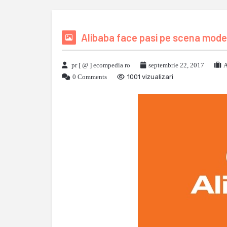
Alibaba face pasi pe scena modei
pr [ @ ] ecompedia ro
septembrie 22, 2017
A
0 Comments
1001 vizualizari