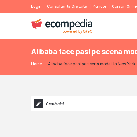
Login
Consultanta Gratuita
Puncte
Cursuri Onlin
Alibaba face pasi pe scena mod
Home
-
Alibaba face pasi pe scena modei, la New York