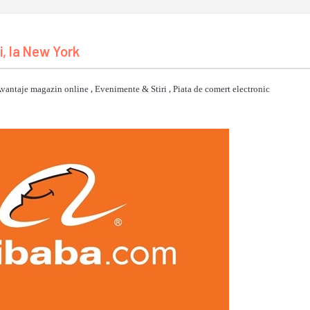
, la New York
vantaje magazin online
,
Evenimente & Stiri
,
Piata de comert electronic