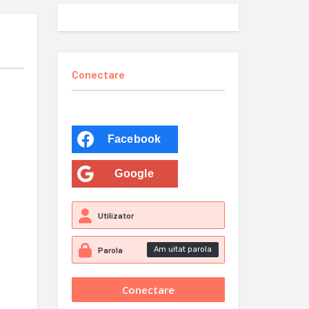
Conectare
Facebook
Google
Am uitat parola