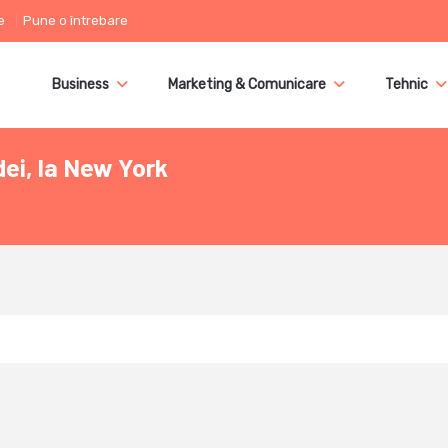
e
Pune o întrebare
Business
Marketing & Comunicare
Tehnic
ei, la New York