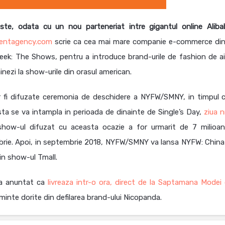
ste, odata cu un nou parteneriat intre gigantul online Aliba
tentagency.com
scrie ca cea mai mare companie e-commerce din
ek: The Shows, pentru a introduce brand-urile de fashion de ai
inezi la show-urile din orasul american.
r fi difuzate ceremonia de deschidere a NYFW/SMNY, in timpul c
Asta se va intampla in perioada de dinainte de Single’s Day,
ziua nr
show-ul difuzat cu aceasta ocazie a for urmarit de 7 milioa
mbrie. Apoi, in septembrie 2018, NYFW/SMNY va lansa NYFW: China
in show-ul Tmall.
 a anuntat ca
livreaza intr-o ora, direct de la Saptamana Modei 
minte dorite din defilarea brand-ului Nicopanda.