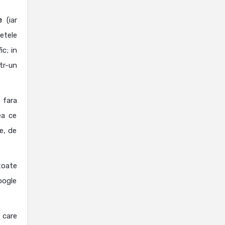
e
(iar
etele
ic; in
tr-un
, fara
ea ce
e, de
toate
oogle
 care