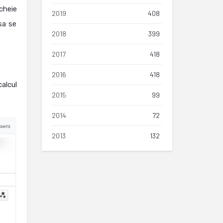
cheie
2019
408
sa se
2018
399
2017
418
2016
418
alcul
2015
99
2014
72
2013
132