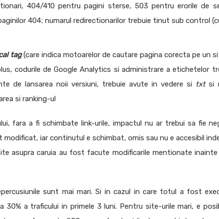
tionari, 404/410 pentru pagini sterse, 503 pentru erorile de se
paginilor 404; numarul redirectionarilor trebuie tinut sub control (
cal tag
(care indica motoarelor de cautare pagina corecta pe un si
lus, codurile de Google Analytics si administrare a etichetelor tr
inte de lansarea noii versiuni, trebuie avute in vedere si
txt
si 
area si ranking-ul
ui, fara a fi schimbate link-urile, impactul nu ar trebui sa fie ne
odificat, iar continutul e schimbat, omis sau nu e accesibil index
site asupra caruia au fost facute modificarile mentionate inainte
epercusiunile sunt mai mari. Si in cazul in care totul a fost exe
 30% a traficului in primele 3 luni. Pentru site-urile mari, e posi