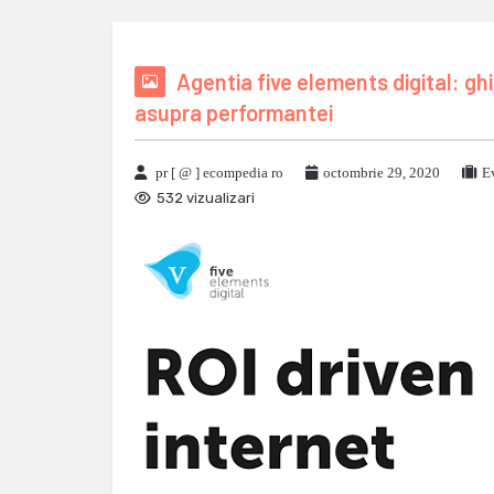
Agentia five elements digital: gh
asupra performantei
pr [ @ ] ecompedia ro
octombrie 29, 2020
E
532 vizualizari