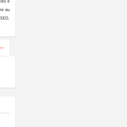
ces e
are au
 SEO,
eo