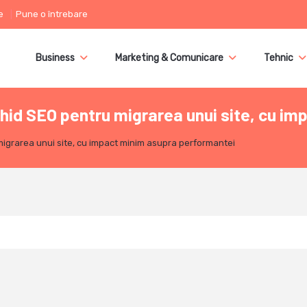
e
Pune o întrebare
Business
Marketing & Comunicare
Tehnic
ghid SEO pentru migrarea unui site, cu i
 migrarea unui site, cu impact minim asupra performantei