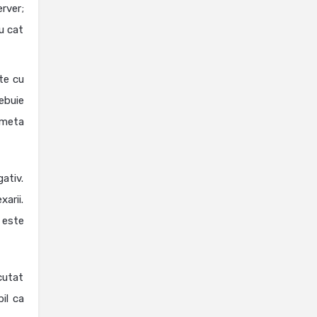
rver;
cu cat
te cu
ebuie
meta
gativ.
arii.
 este
cutat
bil ca