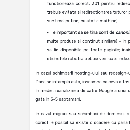
functioneaza corect, 301 pentru redirec
trebuie evitata si redirectionarea tuturor 
sunt mai putine, cu atat e mai bine)
e important sa se tina cont de
canoni
multe produse si continut similare) – in p
sa fie disponibile pe toate paginile; ina
etichetele robots; trebuie verificate index
In cazul schimbarii hosting-ului sau redesign-ul
Daca se intampla asta, inseamna ca ceva a fost m
In medie, reanalizarea de catre Google a unui 
gata in 3-5 saptamani.
In cazul migrarii sau schimbarii de domeniu, r
corect, e posibil sa existe o scadere cu pana la