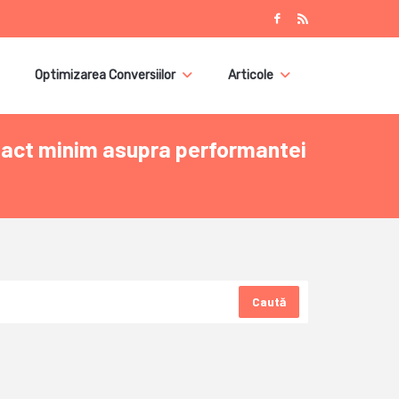
Optimizarea Conversiilor
Articole
mpact minim asupra performantei
Caută