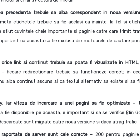
inutul si chiar structura de link-uri
nea precedenta trebuie sa aiba corespondent in noua versiun
meta etichetele trebuie sa fie acelasi ca inainte, la fel si etich
stiut cuvintele cheie importante si paginile catre care trimit traf
 important ca aceasta sa fie exclusa din motoarele de cautare prin
i orice link si continut trebuie sa poata fi vizualizate in HTML
– fiecare redirectionare trebuie sa functioneze corect; in ce
nu aiba continut ascuns si ca textul alternativ sa existe si sa fi
y
,
iar viteza de incarcare a unei pagini sa fie optimizata
– 
a fie disponibile pe aceasta; e important si sa se verifice (din G
 descarcate sunt migrate catre noua versiune si daca atrag trafic
e raportate de server sunt cele corecte
– 200 pentru paginile