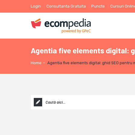
Login
Consultanta Gratuita
Puncte
Cursuri Onlin
Agentia five elements digital: 
Home
-
Agentia five elements digital: ghid SEO pentru