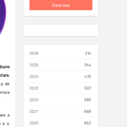
2026
214
2025
344
 bune
tare.
2024
470
ta de
2023
507
rniza
2022
583
.
2021
689
are a
2020
652
i e o