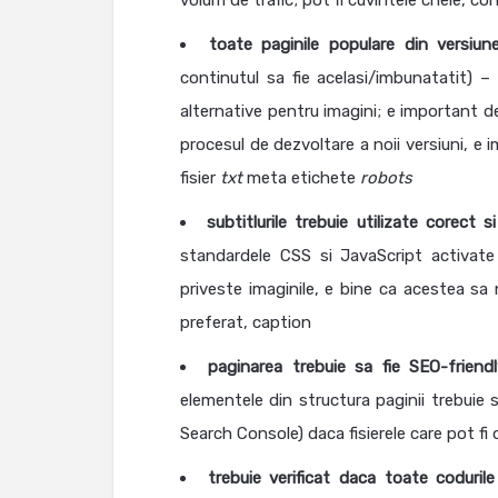
volum de trafic; pot fi cuvintele cheie, cont
toate paginile populare din versiu
continutul sa fie acelasi/imbunatatit) – 
alternative pentru imagini; e important de 
procesul de dezvoltare a noii versiuni, e
fisier
txt
meta etichete
robots
subtitlurile trebuie utilizate corect
s
standardele CSS si JavaScript activate 
priveste imaginile, e bine ca acestea sa 
preferat, caption
paginarea trebuie sa fie SEO-friendl
elementele din structura paginii trebuie s
Search Console) daca fisierele care pot fi
trebuie verificat daca toate coduril