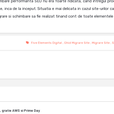
imbare performanta SEO nu era foarte ridicata, cand intregul pro
e, inca de la inceput. Situatia e mai delicata in cazul site-urilor c
rare si schimbare sa fie realizat tinand cont de toate elementele
Five Elements Digital
,
Ghid Migrare Site
,
Migrare Site
,
S
, gratie AWS si Prime Day