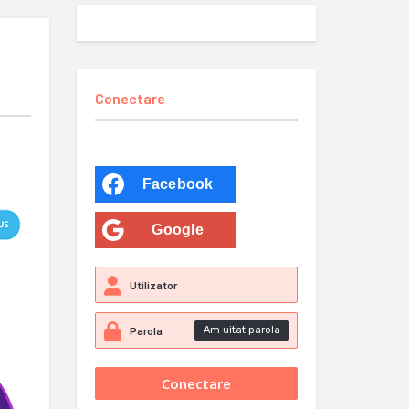
Conectare
Facebook
Google
Am uitat parola