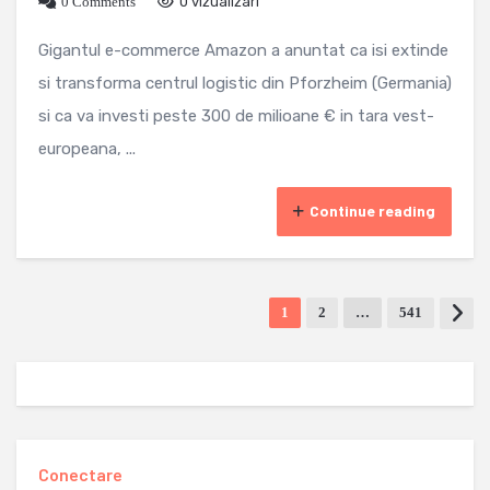
0 Comments
0 vizualizari
Gigantul e-commerce Amazon a anuntat ca isi extinde
si transforma centrul logistic din Pforzheim (Germania)
si ca va investi peste 300 de milioane € in tara vest-
europeana, ...
Continue reading
1
2
…
541
Conectare