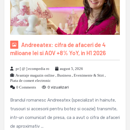
Andreeatex: cifra de afaceri de 4
milioane lei si AOV +8% YoY, in H1 2026
pr [ @ ] ecompedia ro
august 5, 2026
Avantaje magazin online
,
Business
,
Evenimente & Stiri
,
Piata de comert electronic
0 Comments
0 vizualizari
Brandul romanesc Andreeatex (specializat in hainute,
trusouri si accesorii pentru botez si ocazie) transmite,
intr-un comunicat de presa, ca a avut o cifra de afaceri
de aproximativ ...