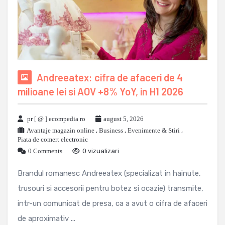
Andreeatex: cifra de afaceri de 4
milioane lei si AOV +8% YoY, in H1 2026
pr [ @ ] ecompedia ro
august 5, 2026
Avantaje magazin online
,
Business
,
Evenimente & Stiri
,
Piata de comert electronic
0 Comments
0 vizualizari
Brandul romanesc Andreeatex (specializat in hainute,
trusouri si accesorii pentru botez si ocazie) transmite,
intr-un comunicat de presa, ca a avut o cifra de afaceri
de aproximativ ...