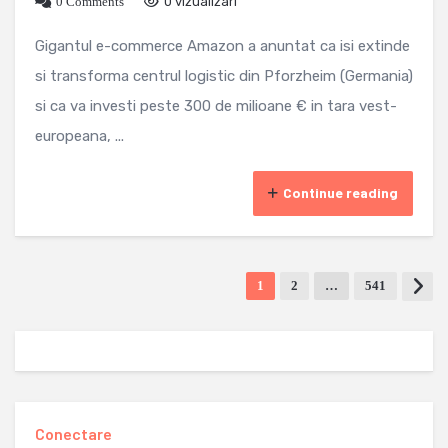
0 Comments
0 vizualizari
Gigantul e-commerce Amazon a anuntat ca isi extinde
si transforma centrul logistic din Pforzheim (Germania)
si ca va investi peste 300 de milioane € in tara vest-
europeana, ...
Continue reading
1
2
…
541
Conectare