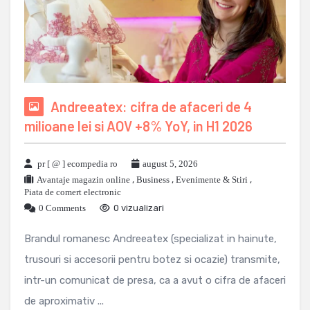
Andreeatex: cifra de afaceri de 4
milioane lei si AOV +8% YoY, in H1 2026
pr [ @ ] ecompedia ro
august 5, 2026
Avantaje magazin online
,
Business
,
Evenimente & Stiri
,
Piata de comert electronic
0 Comments
0 vizualizari
Brandul romanesc Andreeatex (specializat in hainute,
trusouri si accesorii pentru botez si ocazie) transmite,
intr-un comunicat de presa, ca a avut o cifra de afaceri
de aproximativ ...