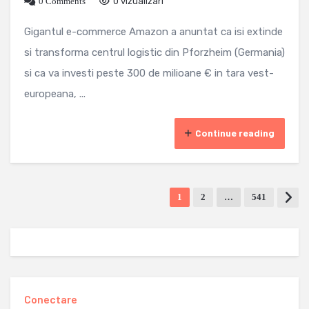
0 Comments
0 vizualizari
Gigantul e-commerce Amazon a anuntat ca isi extinde
si transforma centrul logistic din Pforzheim (Germania)
si ca va investi peste 300 de milioane € in tara vest-
europeana, ...
Continue reading
1
2
…
541
Conectare