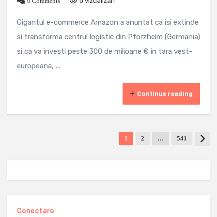
0 Comments
0 vizualizari
Gigantul e-commerce Amazon a anuntat ca isi extinde
si transforma centrul logistic din Pforzheim (Germania)
si ca va investi peste 300 de milioane € in tara vest-
europeana, ...
Continue reading
1
2
…
541
Conectare