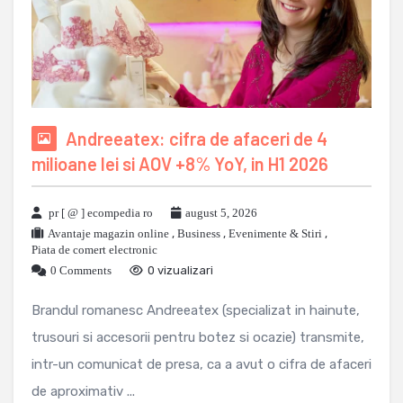
Andreeatex: cifra de afaceri de 4
milioane lei si AOV +8% YoY, in H1 2026
pr [ @ ] ecompedia ro
august 5, 2026
Avantaje magazin online
,
Business
,
Evenimente & Stiri
,
Piata de comert electronic
0 Comments
0 vizualizari
Brandul romanesc Andreeatex (specializat in hainute,
trusouri si accesorii pentru botez si ocazie) transmite,
intr-un comunicat de presa, ca a avut o cifra de afaceri
de aproximativ ...