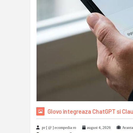
Glovo integreaza ChatGPT si Cla
pr [ @ ] ecompedia ro
august 4, 2026
Avanta