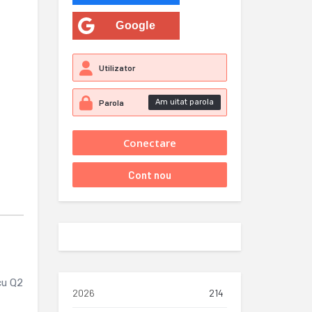
Google
Am uitat parola
cu Q2
2026
214