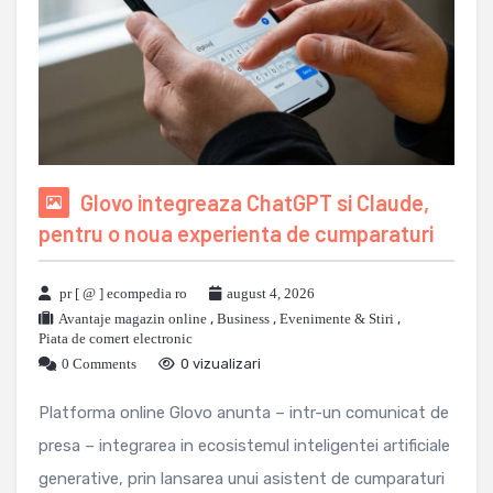
Glovo integreaza ChatGPT si Claude,
pentru o noua experienta de cumparaturi
pr [ @ ] ecompedia ro
august 4, 2026
Avantaje magazin online
,
Business
,
Evenimente & Stiri
,
Piata de comert electronic
0 Comments
0 vizualizari
Platforma online Glovo anunta – intr-un comunicat de
presa – integrarea in ecosistemul inteligentei artificiale
generative, prin lansarea unui asistent de cumparaturi