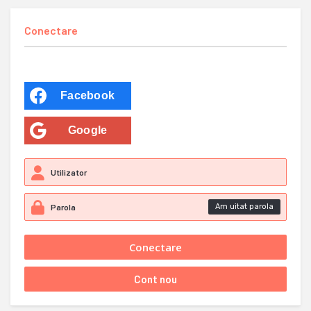
Conectare
Facebook
Google
Am uitat parola