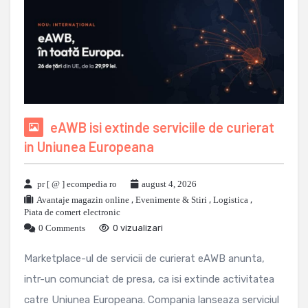
eAWB isi extinde serviciile de curierat
in Uniunea Europeana
pr [ @ ] ecompedia ro
august 4, 2026
Avantaje magazin online
,
Evenimente & Stiri
,
Logistica
,
Piata de comert electronic
0 Comments
0 vizualizari
Marketplace-ul de servicii de curierat eAWB anunta,
intr-un comunciat de presa, ca isi extinde activitatea
catre Uniunea Europeana. Compania lanseaza serviciul