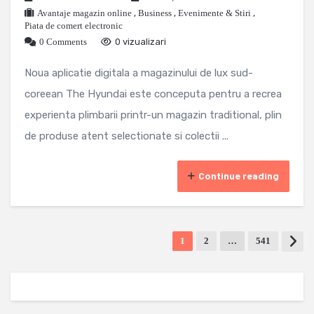
Avantaje magazin online
,
Business
,
Evenimente & Stiri
,
Piata de comert electronic
0 Comments
0 vizualizari
Noua aplicatie digitala a magazinului de lux sud-
coreean The Hyundai este conceputa pentru a recrea
experienta plimbarii printr-un magazin traditional, plin
de produse atent selectionate si colectii ...
Continue reading
1
2
…
541