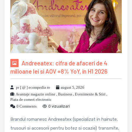
Andreeatex: cifra de afaceri de 4
milioane lei si AOV +8% YoY, in H1 2026
pr [ @ ] ecompedia ro
august 5, 2026
Avantaje magazin online
,
Business
,
Evenimente & Stiri
,
Piata de comert electronic
0 Comments
0 vizualizari
Brandul romanesc Andreeatex (specializat in hainute,
trusouri si accesorii pentru botez si ocazie) transmite,