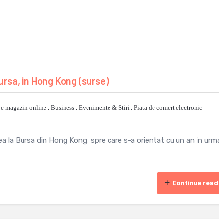
 bursa, in Hong Kong (surse)
je magazin online
,
Business
,
Evenimente & Stiri
,
Piata de comert electronic
rea la Bursa din Hong Kong, spre care s-a orientat cu un an in urm
Continue read