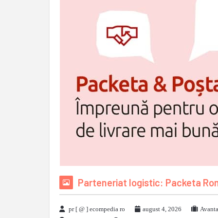
Parteneriat logistic: Packeta R
pr [ @ ] ecompedia ro
august 4, 2026
Avanta