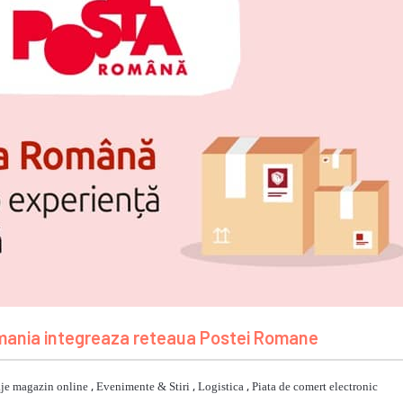
omania integreaza reteaua Postei Romane
je magazin online
,
Evenimente & Stiri
,
Logistica
,
Piata de comert electronic