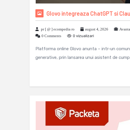
Glovo integreaza ChatGPT si Cla
pr [ @ ] ecompedia ro
august 4, 2026
Avanta
0 Comments
0 vizualizari
Platforma online Glovo anunta – intr-un comunica
generative, prin lansarea unui asistent de cumpar