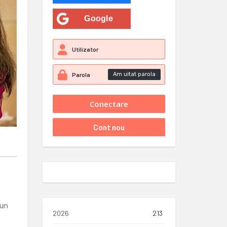
Google
Am uitat parola
-un
2026
213