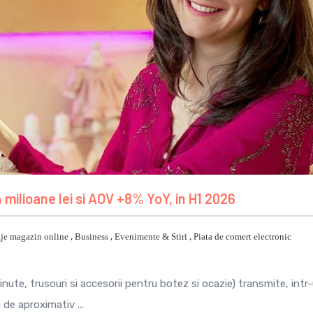
 milioane lei si AOV +8% YoY, in H1 2026
je magazin online
,
Business
,
Evenimente & Stiri
,
Piata de comert electronic
ute, trusouri si accesorii pentru botez si ocazie) transmite, intr
 de aproximativ ...