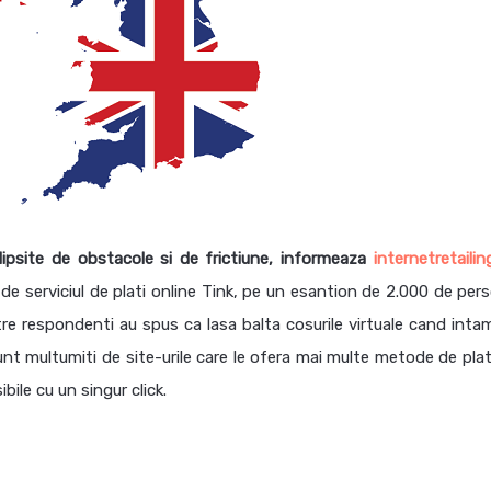
e lipsite de obstacole si de frictiune, informeaza
internetretailin
 de serviciul de plati online Tink, pe un esantion de 2.000 de per
tre respondenti au spus ca lasa balta cosurile virtuale cand inta
nt multumiti de site-urile care le ofera mai multe metode de plata
bile cu un singur click.