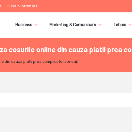
e
Pune o întrebare
Business
Marketing & Comunicare
Tehnic
a cosurile online din cauza platii prea c
e din cauza platii prea complicate (sondaj)