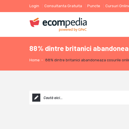
Login
Consultanta Gratuita
Puncte
Cursuri Onlin
88% dintre britanici abandoneaz
Home
-
88% dintre britanici abandoneaza cosurile onlin