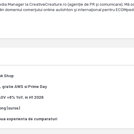
edia Manager la CreativeCreature.ro (agenție de PR și comunicare). Mă o
te din domeniul comerţului online autohton şi internaţional pentru ECOMped
Tok Shop
, gratie AWS si Prime Day
 AOV +8% YoY, in H1 2026
Kong (surse)
oua experienta de cumparaturi