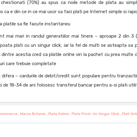
cii chestionati (70%) au spus ca noile metode de plata au simpli
sus ca e din ce in ce mai usor sa faci plati pe Internet simple si rapi
platile sa fie facute instantaneu
unt mai mari in randul generatiilor mai tinere – aproape 2 din 3 
oata plati cu un singur click, iar la fel de multi se asteapta sa 
% dintre acestia cred ca platile onlne vin la pachet cu prea multe d
uri care trebuie completate
difera – cardurile de debit/credit sunt populare pentru tranzactiii
i de 18-34 de ani folosesc transferul bancar pentru a-si plati utili
Commerce
,
Marea Britanie
,
Plata Online
,
Plata Printr-Un Singur Click
,
Plati Onl