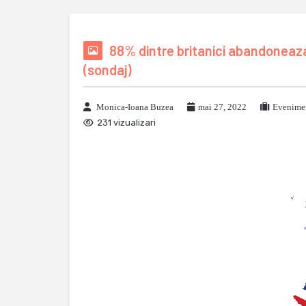
88% dintre britanici abandoneaza
(sondaj)
Monica-Ioana Buzea
mai 27, 2022
Evenimen
231 vizualizari