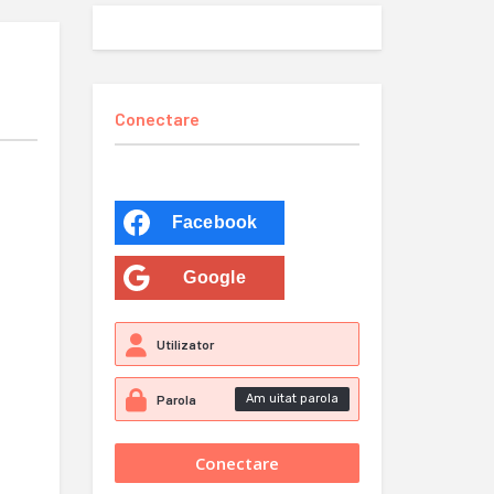
Conectare
Facebook
Google
Am uitat parola