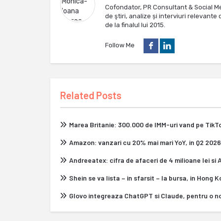
Cofondator, PR Consultant & Social M
de ştiri, analize și interviuri relevan
de la finalul lui 2015.
Follow Me
Related Posts
Marea Britanie: 300.000 de IMM-uri vand pe Tik
Amazon: vanzari cu 20% mai mari YoY, in Q2 2026
Andreeatex: cifra de afaceri de 4 milioane lei si
Shein se va lista – in sfarsit – la bursa, in Hong 
Glovo integreaza ChatGPT si Claude, pentru o n