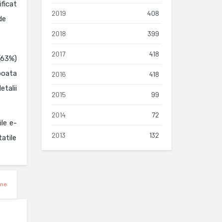
ficat
2019
408
de
2018
399
2017
418
(63%)
poata
2016
418
etalii
2015
99
2014
72
le e-
2013
132
tatile
ine