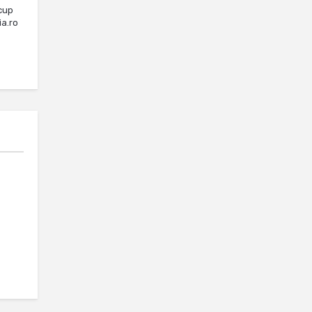
cup
ia.ro