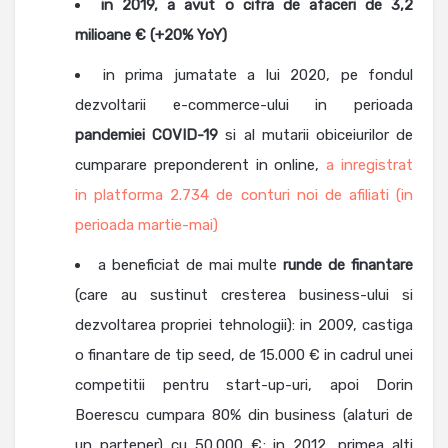
in 2019, a avut o cifra de afaceri de 3,2
milioane
€ (+20% YoY)
in prima jumatate a lui 2020, pe fondul
dezvoltarii e-commerce-ului in perioada
pandemiei COVID-19
si al mutarii obiceiurilor de
cumparare preponderent in online,
a inregistrat
in platforma 2.734 de conturi noi de afiliati (in
perioada martie-mai)
a beneficiat de mai multe
runde de finantare
(care au sustinut cresterea business-ului si
dezvoltarea propriei tehnologii): in 2009, castiga
o finantare de tip seed, de 15.000 € in cadrul unei
competitii pentru start-up-uri, apoi Dorin
Boerescu cumpara 80% din business (alaturi de
un partener) cu 50.000 €; in 2012, primea alti