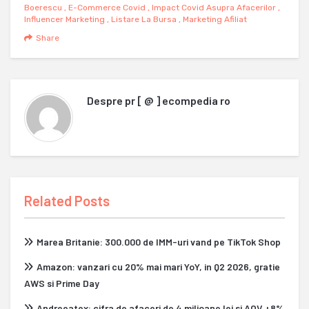
Boerescu
,
E-Commerce Covid
,
Impact Covid Asupra Afacerilor
,
Influencer Marketing
,
Listare La Bursa
,
Marketing Afiliat
Share
Despre
pr [ @ ] ecompedia ro
Related Posts
Marea Britanie: 300.000 de IMM-uri vand pe TikTok Shop
Amazon: vanzari cu 20% mai mari YoY, in Q2 2026, gratie
AWS si Prime Day
Andreeatex: cifra de afaceri de 4 milioane lei si AOV +8%