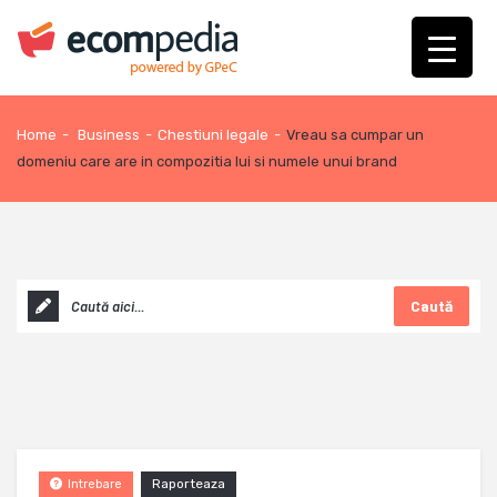
Home
-
Business
-
Chestiuni legale
-
Vreau sa cumpar un
domeniu care are in compozitia lui si numele unui brand
Caută
Raporteaza
Intrebare