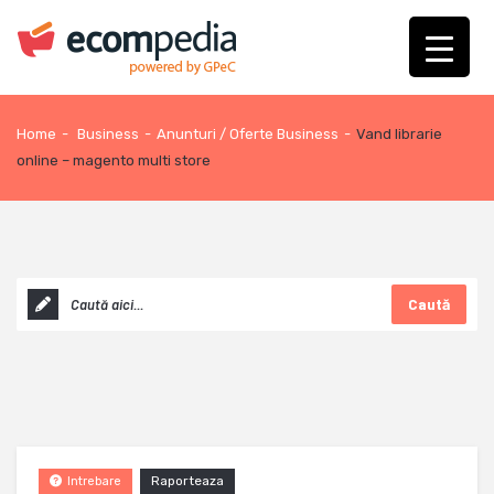
Home
-
Business
-
Anunturi / Oferte Business
-
Vand librarie
online – magento multi store
Caută
Raporteaza
Intrebare