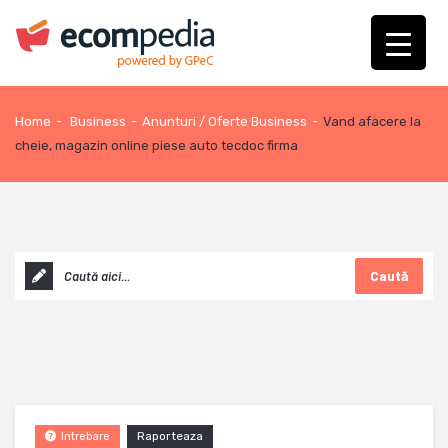
Home
-
Business
-
Anunturi / Oferte Business
-
Vand afacere la
cheie, magazin online piese auto tecdoc firma
Caută
Raporteaza
Intrebare