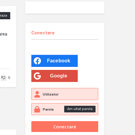
eaza
Conectare
area
Facebook
Google
0
Am uitat parola