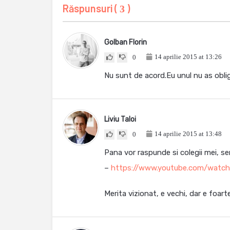
Răspunsuri (
)
3
Golban Florin
14 aprilie 2015 at 13:26
0
Nu sunt de acord.Eu unul nu as oblig
Liviu Taloi
14 aprilie 2015 at 13:48
0
Pana vor raspunde si colegii mei, ser
–
https://www.youtube.com/watc
Merita vizionat, e vechi, dar e foart