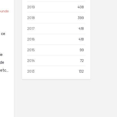
2019
408
punde
2018
399
2017
418
 ce
2016
418
2015
99
ie
2014
72
 de
 etc…
2013
132