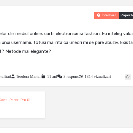
Raport
Intrebare
r din mediul online, carti, electronice si fashion. Eu inteleg valo
ii unui username, totusi ma irita ca uneori mi se pare abuziv. Exista
pect? Metode mai elegante?
ralitati
Teodora Marian
11 ani
3 raspuns
1314 vizualizari
 Cont
,
Pareri Pro Si