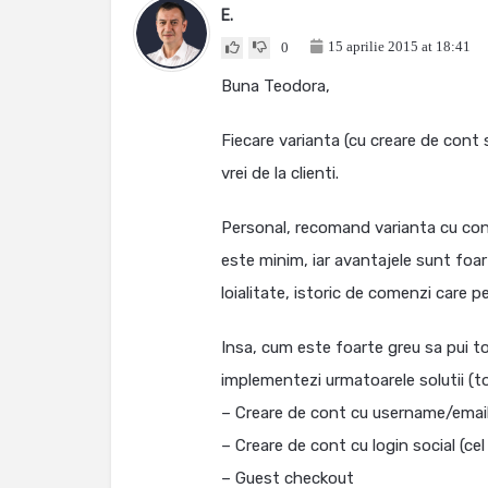
E.
15 aprilie 2015 at 18:41
0
Buna Teodora,
Fiecare varianta (cu creare de cont 
vrei de la clienti.
Personal, recomand varianta cu cont
este minim, iar avantajele sunt foa
loialitate, istoric de comenzi care 
Insa, cum este foarte greu sa pui toti 
implementezi urmatoarele solutii (to
– Creare de cont cu username/email 
– Creare de cont cu login social (ce
– Guest checkout