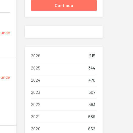
punde
2026
215
2025
344
punde
2024
470
2023
507
2022
583
2021
689
2020
652