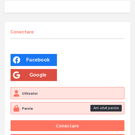
Conectare
Facebook
Google
Am uitat parola