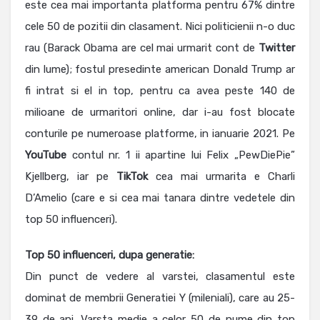
este cea mai importanta platforma pentru 67% dintre
cele 50 de pozitii din clasament. Nici politicienii n-o duc
rau (Barack Obama are cel mai urmarit cont de
Twitter
din lume); fostul presedinte american Donald Trump ar
fi intrat si el in top, pentru ca avea peste 140 de
milioane de urmaritori online, dar i-au fost blocate
conturile pe numeroase platforme, in ianuarie 2021. Pe
YouTube
contul nr. 1 ii apartine lui Felix „PewDiePie”
Kjellberg, iar pe
TikTok
cea mai urmarita e Charli
D’Amelio (care e si cea mai tanara dintre vedetele din
top 50 influenceri).
Top 50 influenceri, dupa generatie:
Din punct de vedere al varstei, clasamentul este
dominat de membrii Generatiei Y (mileniali), care au 25-
39 de ani. Varsta medie a celor 50 de nume din top