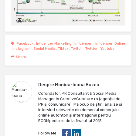
Facebook
,
Influencer Marketing
,
Influenceri
,
Influenceri Online
,
Instagram
,
Social Media
,
Tiktok
,
Twitch
,
Twitter
,
Youtube
Share
Despre
Monica-Ioana Buzea
Cofondator, PR Consultant & Social Media
Manager la CreativeCreature.ro (agenție de
PR și comunicare). Mă ocup de ştiri, analize și
interviuri relevante din domeniul comerţului
online autohton şi internaţional pentru
ECOMpedia.ro de la finalul lui 2015.
Follow Me