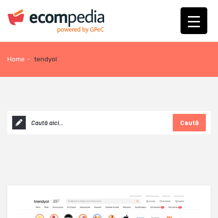
Home
-
tendyol
Caută