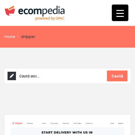
Home
-
shipper
Caută