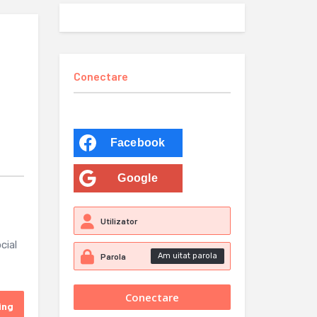
Conectare
Facebook
Google
cial
Am uitat parola
ing