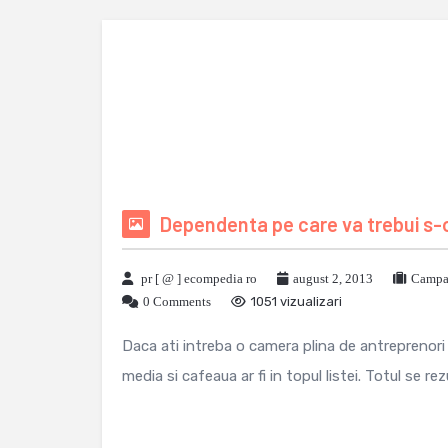
Dependenta pe care va trebui s-o
pr [ @ ] ecompedia ro
august 2, 2013
Campan
0 Comments
1051 vizualizari
Daca ati intreba o camera plina de antreprenori
media si cafeaua ar fi in topul listei. Totul se re