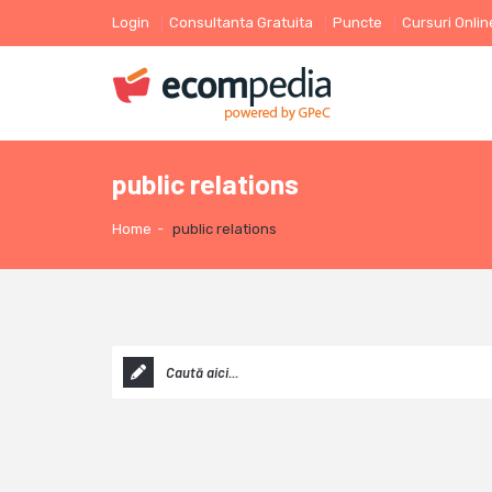
Login
Consultanta Gratuita
Puncte
Cursuri Onlin
public relations
Home
-
public relations