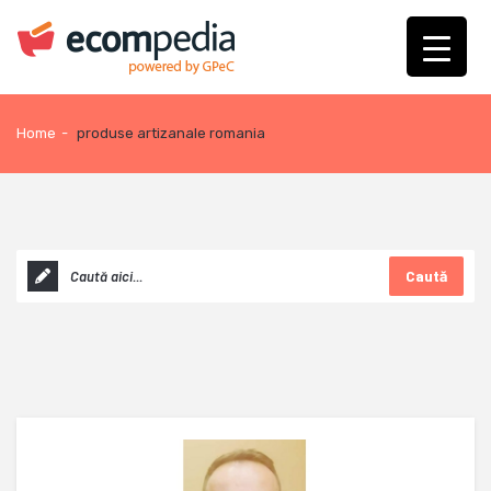
Home
-
produse artizanale romania
Caută