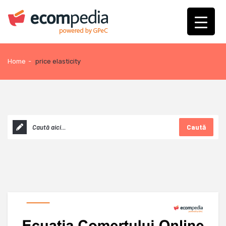
Home
-
price elasticity
Caută