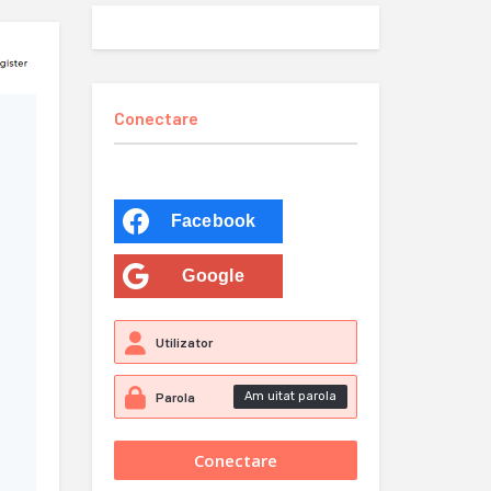
Conectare
Facebook
Google
Am uitat parola