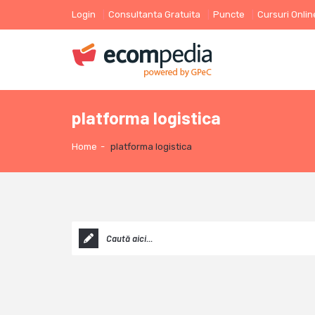
Login
Consultanta Gratuita
Puncte
Cursuri Onlin
platforma logistica
Home
-
platforma logistica