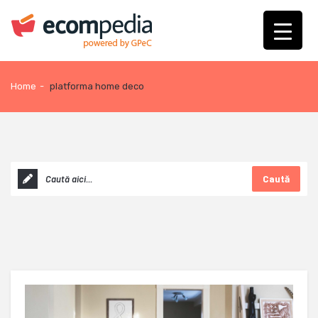
Home
-
platforma home deco
Caută