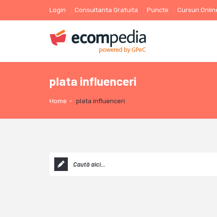
Login
Consultanta Gratuita
Puncte
Cursuri Onlin
plata influenceri
Home
-
plata influenceri