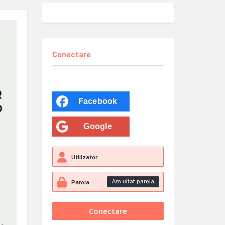
Conectare
Facebook
Google
Am uitat parola