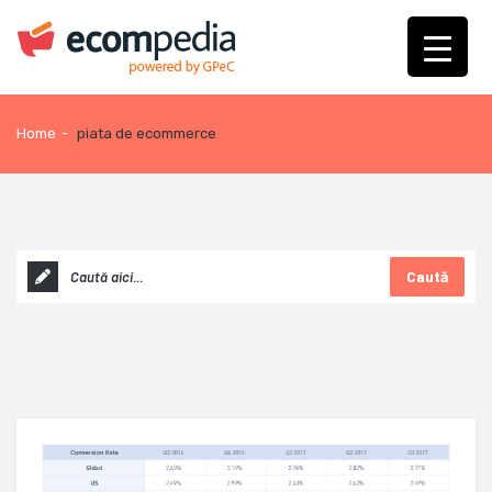
Home
-
piata de ecommerce
Caută