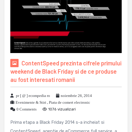
ContentSpeed prezinta cifrele primului
weekend de Black Friday si de ce produse
au fost interesati romanii
pr [ @ ] ecompedia ro
noiembrie 26, 2014
Evenimente & Stiri
,
Piata de comert electronic
0 Comments
1076 vizualizari
Prima etapa a Black Friday 2014 s-a incheiat si
ContentSpeed, agentie de eCommerce full service, a