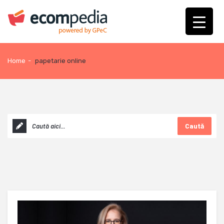
Home
-
papetarie online
Caută