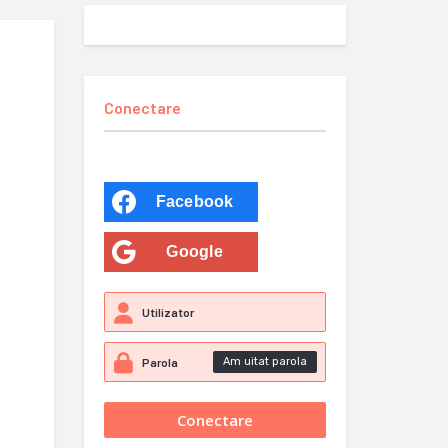
Conectare
Facebook
Google
Am uitat parola