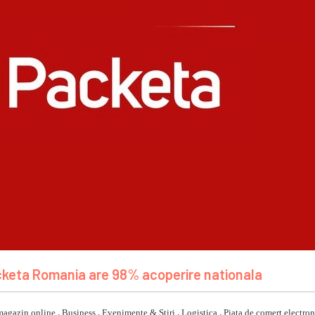
cketa Romania are 98% acoperire nationala
magazin online
,
Business
,
Evenimente & Stiri
,
Logistica
,
Piata de comert electron