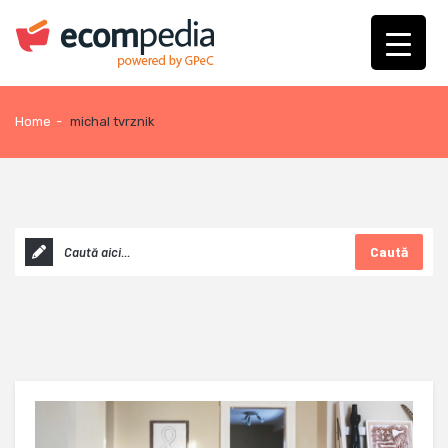
Home
-
michal tvrznik
Caută