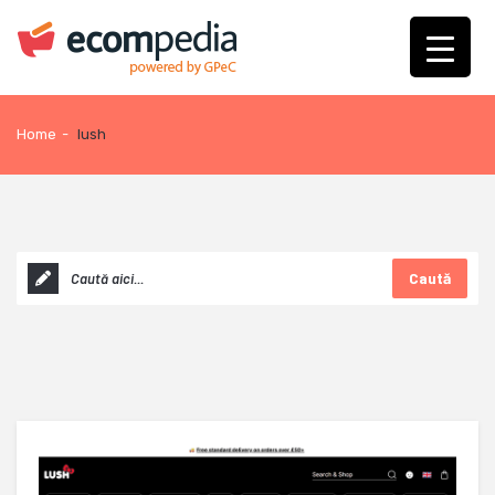
Home
-
lush
Caută