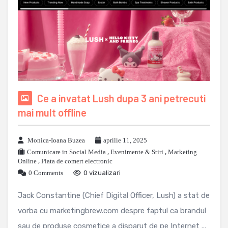
Ce a invatat Lush dupa 3 ani petrecuti
mai mult offline
Monica-Ioana Buzea
aprilie 11, 2025
Comunicare in Social Media
,
Evenimente & Stiri
,
Marketing
Online
,
Piata de comert electronic
0 Comments
0 vizualizari
Jack Constantine (Chief Digital Officer, Lush) a stat de
vorba cu marketingbrew.com despre faptul ca brandul
sau de produse cosmetice a disparut de pe Internet ...