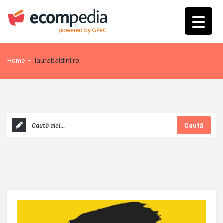
Home
-
laurabaldini.ro
Caută