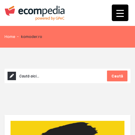
Home
-
komoder.ro
Caută