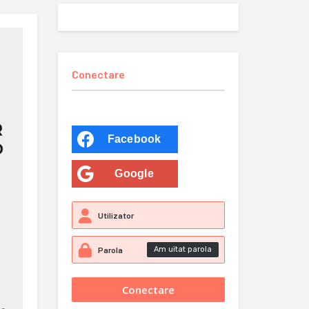
Conectare
Facebook
Google
Am uitat parola