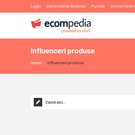
Login
Consultanta Gratuita
Puncte
Cursuri Onlin
influenceri produse
Home
-
influenceri produse