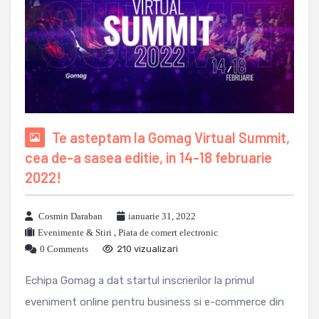
Te asteptam la Gomag Virtual Summit,
cea de-a sasea editie, in 14-18 februarie
2022!
Cosmin Daraban
ianuarie 31, 2022
Evenimente & Stiri
,
Piata de comert electronic
0 Comments
210 vizualizari
Echipa Gomag a dat startul inscrierilor la primul
eveniment online pentru business si e-commerce din