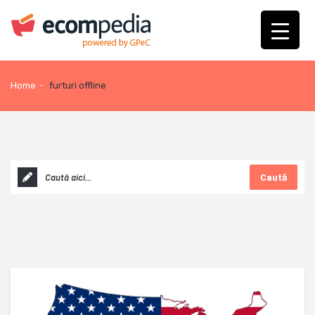
Home
-
furturi offline
Caută