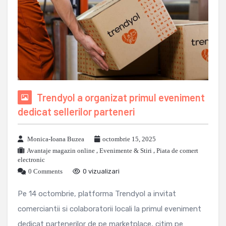
Trendyol a organizat primul eveniment
dedicat sellerilor parteneri
Monica-Ioana Buzea
octombrie 15, 2025
Avantaje magazin online
,
Evenimente & Stiri
,
Piata de comert
electronic
0 Comments
0 vizualizari
Pe 14 octombrie, platforma Trendyol a invitat
comerciantii si colaboratorii locali la primul eveniment
dedicat partenerilor de pe marketplace, citim pe