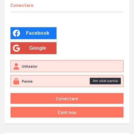
Conectare
Facebook
Google
Am uitat parola