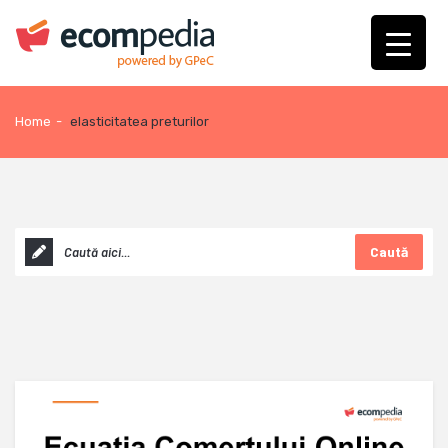
Home
-
elasticitatea preturilor
Caută