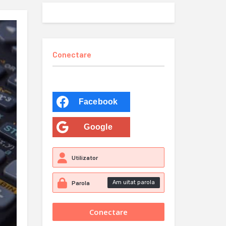
Conectare
Facebook
Google
Am uitat parola