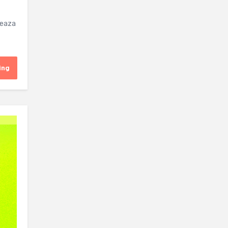
meaza
ing