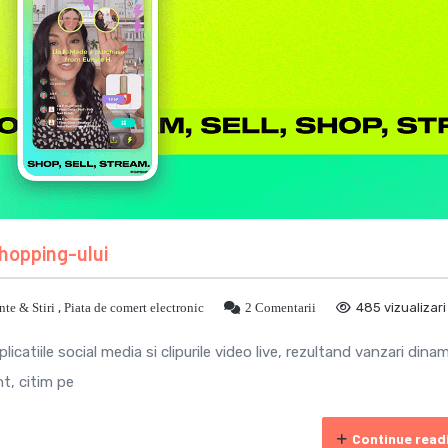
shopping-ului
te & Stiri
,
Piata de comert electronic
2 Comentarii
485 vizualizari
icatiile social media si clipurile video live, rezultand vanzari dina
nt, citim pe
Continue read