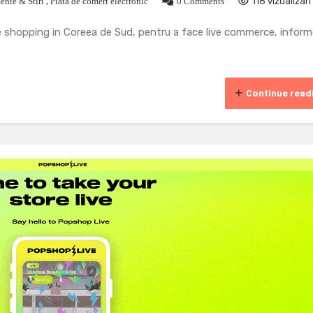
nte & Stiri
,
Piata de comert electronic
0 Comments
118 vizualizari
 de shopping in Coreea de Sud, pentru a face live commerce, infor
Continue read