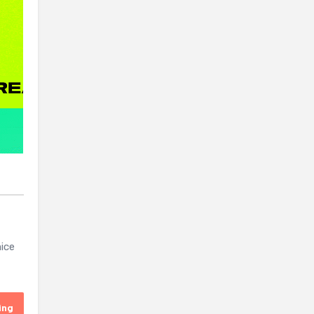
mice
ing