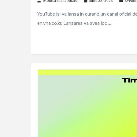
Monica-Ioana Buzea
iunie 28, 2023
Evenime
YouTube isi va lansa in curand un canal oficial
en.yna.co.kr. Lansarea va avea loc ...