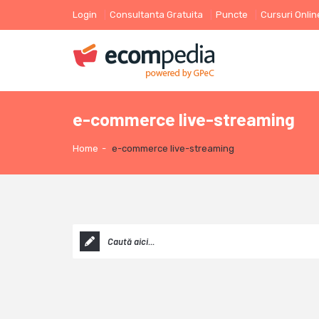
Login
Consultanta Gratuita
Puncte
Cursuri Onlin
e-commerce live-streaming
Home
-
e-commerce live-streaming