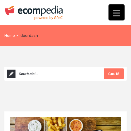
Home
-
doordash
Caută