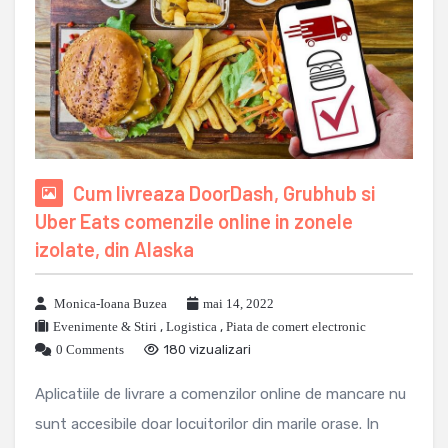
Cum livreaza DoorDash, Grubhub si
Uber Eats comenzile online in zonele
izolate, din Alaska
Monica-Ioana Buzea
mai 14, 2022
Evenimente & Stiri
,
Logistica
,
Piata de comert electronic
0 Comments
180 vizualizari
Aplicatiile de livrare a comenzilor online de mancare nu
sunt accesibile doar locuitorilor din marile orase. In