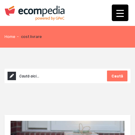
Home
-
cost livrare
Caută