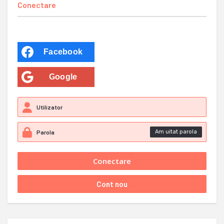
Conectare
Facebook
Google
Am uitat parola